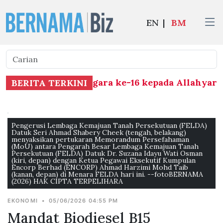
EN
|
BM
nugerah Sastera Negara ke-16 kepada Allahyarh
BERITA TERKINI
Pengerusi Lembaga Kemajuan Tanah Persekutuan (FELDA)
Datuk Seri Ahmad Shabery Cheek (tengah, belakang)
menyaksikan pertukaran Memorandum Persefahaman
(MoU) antara Pengarah Besar Lembaga Kemajuan Tanah
Persekutuan (FELDA) Datuk Dr. Suzana Idayu Wati Osman
(kiri, depan) dengan Ketua Pegawai Eksekutif Kumpulan
Encorp Berhad (ENCORP) Ahmad Harzimi Mohd Taib
(kanan, depan) di Menara FELDA hari ini. --fotoBERNAMA
(2026) HAK CIPTA TERPELIHARA
EKONOMI
•
05/06/2026 04:55 PM
Mandat Biodiesel B15