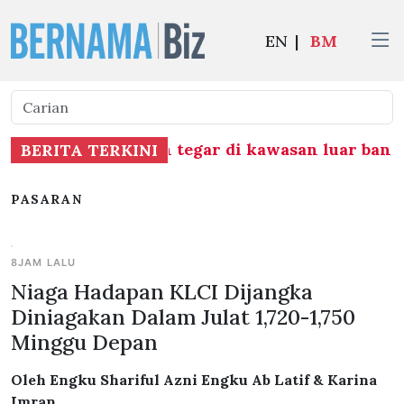
EN
|
BM
 basmi kemiskinan tegar di kawasan luar banda
BERITA TERKINI
PASARAN
8JAM LALU
Niaga Hadapan KLCI Dijangka
Diniagakan Dalam Julat 1,720-1,750
Minggu Depan
Oleh Engku Shariful Azni Engku Ab Latif & Karina
Imran