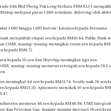
 Trade Sdn Bhd Thong Pak Leng berkata FBM KLCI mengakhi
itutup melepasi paras 1,680 semalam, didorong oleh aktivi
lat 1,680 hingga 1,695 hari ini,” katanya kepada Bernama.
bank menambah empat sen kepada RM10.64, Public Bank n
 dan CIMB, masing-masing meningkat enam sen kepada RM1
en kepada RM8.72.
sen kepada 10 sen dan Skyechip meningkat tiga sen
GIIB, masing-masing menurun setengah sen kepada 28.5 
en.
ion meningkat 44 sen kepada RM31.74, Nestle naik 26 sen 
n kepada RM21.20, Ajinomoto menokok 10 sen kepada RM
.47.
c Industries menurun 46 sen kepada RM46.98, UMS Integrat
ton dan Petronas Gas, masing-masing merosot 18 sen kep