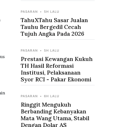
PASARAN
•
5H LALU
TahuXTahu Sasar Jualan
m
Tauhu Bergedil Cecah
Tujuh Angka Pada 2026
PASARAN
•
5H LALU
tus
Prestasi Kewangan Kukuh
TH Hasil Reformasi
Institusi, Pelaksanaan
Syor RCI - Pakar Ekonomi
ain
PASARAN
•
6H LALU
Ringgit Mengukuh
Berbanding Kebanyakan
Mata Wang Utama, Stabil
Dengan Dolar AS