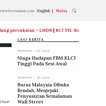
www.bernama.com
English
|
Malay
ang percukaian - LHDN
|
RCI TH: Siasatan dimulak
LAGI BERITA
PASARAN
•
4H LALU
Niaga Hadapan FBM KLCI
Tinggi Pada Sesi Awal
PASARAN
•
4H LALU
Bursa Malaysia Dibuka
Rendah, Menjejaki
Penyusutan Semalaman
Wall Street
 hari