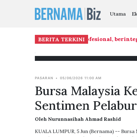
Utama
E
atan dilaksanakan secara profesional, berinteg
BERITA TERKINI
PASARAN
•
05/06/2026 11:00 AM
Bursa Malaysia K
Sentimen Pelabur
Oleh Nurunnasihah Ahmad Rashid
KUALA LUMPUR, 5 Jun (Bernama) -- Bursa M