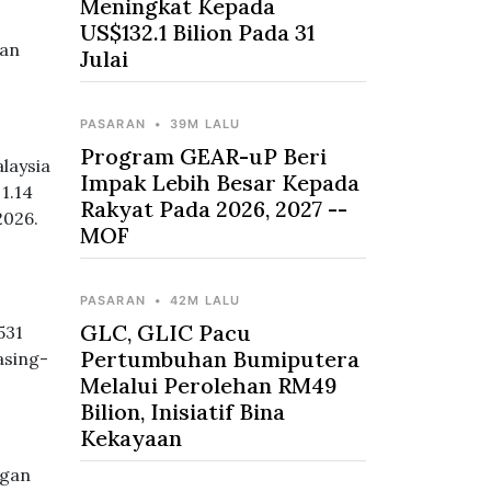
Meningkat Kepada
US$132.1 Bilion Pada 31
tan
Julai
PASARAN
•
39M LALU
Program GEAR-uP Beri
laysia
Impak Lebih Besar Kepada
1.14
Rakyat Pada 2026, 2027 --
2026.
MOF
PASARAN
•
42M LALU
GLC, GLIC Pacu
531
Pertumbuhan Bumiputera
asing-
Melalui Perolehan RM49
Bilion, Inisiatif Bina
Kekayaan
ngan