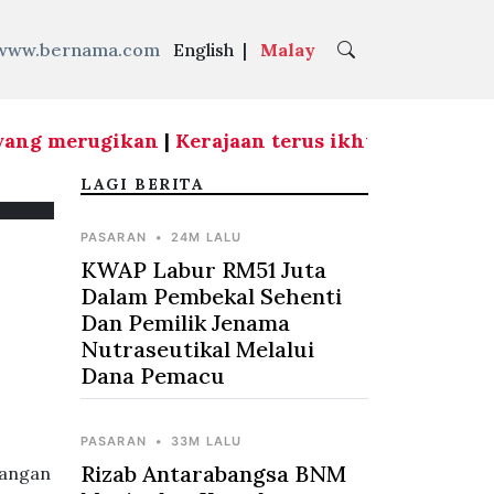
www.bernama.com
English
|
Malay
ang merugikan
|
Kerajaan terus ikhtiar tingkat p
LAGI BERITA
PASARAN
•
24M LALU
KWAP Labur RM51 Juta
Dalam Pembekal Sehenti
Dan Pemilik Jenama
Nutraseutikal Melalui
Dana Pemacu
PASARAN
•
33M LALU
Rizab Antarabangsa BNM
gangan