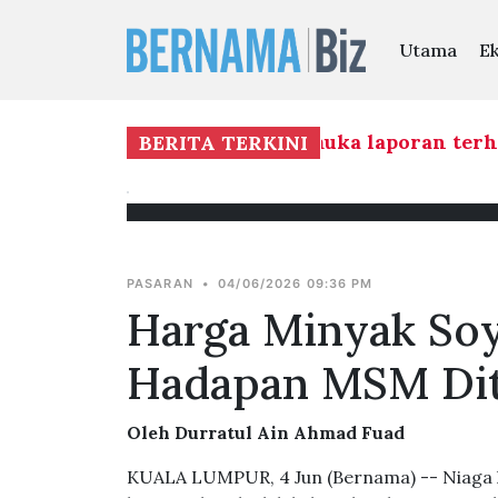
Utama
E
inta pengurusan Felda kemuka laporan terhada
BERITA TERKINI
PASARAN
•
04/06/2026 09:36 PM
Harga Minyak So
Hadapan MSM Di
Oleh Durratul Ain Ahmad Fuad
KUALA LUMPUR, 4 Jun (Bernama) -- Niaga 