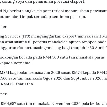
ak kacang soya dan penurunan prestasi eksport.
id Ng berkata angka eksport terkini menunjukkan penyusu
rut memberi impak terhadap sentimen pasaran.
sting Services (ITS) menganggarkan eksport minyak sawit Ma
 tan atau susut 8.81 peratus manakala unjuran AmSpec pada 
 anggaran eksport masing-masing bagi tempoh 1-30 April, 
 sokongan berada pada RM4,500 satu tan manakala paras
a kepada Bernama.
k MSM bagi bulan semasa Jun 2026 susut RM74 kepada RM4,
M4,566 satu tan manakala Ogos 2026 dan September 2026 m
RM4,629 satu tan.
da RM4,657 satu tan manakala November 2026 pula berkura