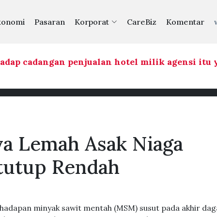
konomi
Pasaran
Korporat
CareBiz
Komentar
p cadangan penjualan hotel milik agensi itu y
ya Lemah Asak Niaga
tutup Rendah
hadapan minyak sawit mentah (MSM) susut pada akhir da