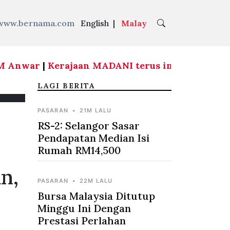
www.bernama.com
English
|
Malay
M Anwar
|
Kerajaan MADANI terus imbangi keperl
LAGI BERITA
PASARAN
•
21M LALU
RS-2: Selangor Sasar
Pendapatan Median Isi
Rumah RM14,500
n,
PASARAN
•
22M LALU
Bursa Malaysia Ditutup
Minggu Ini Dengan
Prestasi Perlahan