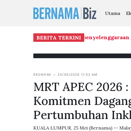
Utama
E
RM1.29 juta disalurkan bagi penyelenggaraan In
BERITA TERKINI
EKONOMI
•
25/05/2026 11:53 AM
MRT APEC 2026 : 
Komitmen Dagang
Pertumbuhan Inkl
KUALA LUMPUR, 25 Mei (Bernama) -- Mala