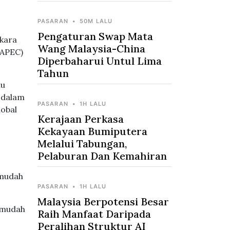
PASARAN
•
50M LALU
Pengaturan Swap Mata
rkara
Wang Malaysia-China
(APEC)
Diperbaharui Untul Lima
Tahun
lu
 dalam
PASARAN
•
1H LALU
lobal
Kerajaan Perkasa
Kekayaan Bumiputera
Melalui Tabungan,
Pelaburan Dan Kemahiran
 mudah
PASARAN
•
1H LALU
Malaysia Berpotensi Besar
memudah
Raih Manfaat Daripada
Peralihan Struktur AI