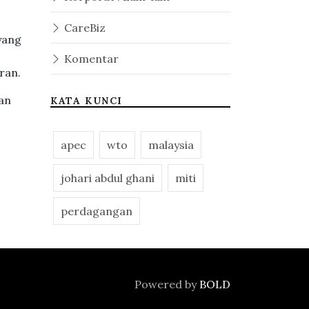
CareBiz
yang
Komentar
ran.
an
KATA KUNCI
apec
wto
malaysia
johari abdul ghani
miti
perdagangan
Powered by
BOLD