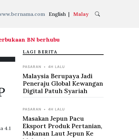
www.bernama.com
English
|
Malay
bukaan BN berhubung agihan kerusi hadapi PRN
LAGI BERITA
PASARAN
•
4H LALU
Malaysia Berupaya Jadi
Peneraju Global Kewangan
P
Digital Patuh Syariah
PASARAN
•
4H LALU
Masakan Jepun Pacu
Eksport Produk Pertanian,
a 4.1
Makanan Laut Jepun Ke