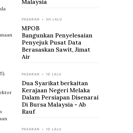
Malaysia
ada
PASARAN
•
5H LALU
MPOB
Bangunkan Penyelesaian
unaan
Penyejuk Pusat Data
Berasaskan Sawit, Jimat
Air
S).
PASARAN
•
1D LALU
Dua Syarikat berkaitan
Kerajaan Negeri Melaka
sektor
Dalam Persiapan Disenarai
Di Bursa Malaysia - Ab
Rauf
a
aan
PASARAN
•
1D LALU