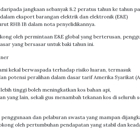
daripada jangkaan sebanyak 8.2 peratus tahun ke tahun p
 dalam eksport barangan elektrik dan elektronik (E&E)
rut RHB IB dalam nota penyelidikannya.
kong oleh permintaan E&E global yang berterusan, pengg
sar yang bersasar untuk baki tahun ini.
 kami kekal berwaspada terhadap risiko luaran, termasuk
n potensi peralihan dalam dasar tarif Amerika Syarikat (A
 lebih tinggi boleh meningkatkan kos bahan api,
n yang lain, sekali gus menambah tekanan kos di seluruh 
n penggunaan dan pelaburan swasta yang mampan dijangk
isokong oleh pertumbuhan pendapatan yang stabil dan kead