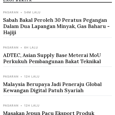
LAGI BERITA
PASARAN
•
54M LALU
Sabah Bakal Peroleh 30 Peratus Pegangan
Dalam Dua Lapangan Minyak, Gas Baharu -
Hajiji
PASARAN
•
6H LALU
ADTEC, Asian Supply Base Meterai MoU
Perkukuh Pembangunan Bakat Teknikal
PASARAN
•
12H LALU
Malaysia Berupaya Jadi Peneraju Global
Kewangan Digital Patuh Syariah
PASARAN
•
12H LALU
Masakan Jepun Pacu Eksport Produk