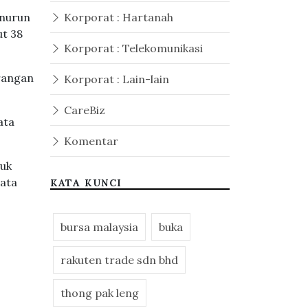
enurun
Korporat : Hartanah
t 38
Korporat : Telekomunikasi
urangan
Korporat : Lain-lain
CareBiz
ata
Komentar
duk
mata
KATA KUNCI
bursa malaysia
buka
rakuten trade sdn bhd
thong pak leng