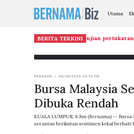
Utama
E
 China memperbaharui perjanjian pertukaran mat
BERITA TERKINI
PASARAN
•
08/06/2026 04:10 PM
Bursa Malaysia Se
Dibuka Rendah
KUALA LUMPUR, 8 Jun (Bernama) -- Bursa M
serantau berikutan sentimen kekal berhati-