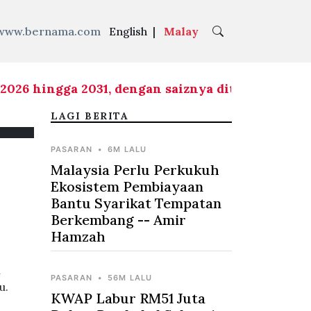
www.bernama.com
English
|
Malay
 hingga 2031, dengan saiznya ditingkatkan kepad
LAGI BERITA
PASARAN
•
6M LALU
Malaysia Perlu Perkukuh
Ekosistem Pembiayaan
Bantu Syarikat Tempatan
Berkembang -- Amir
Hamzah
n
PASARAN
•
56M LALU
u.
KWAP Labur RM51 Juta