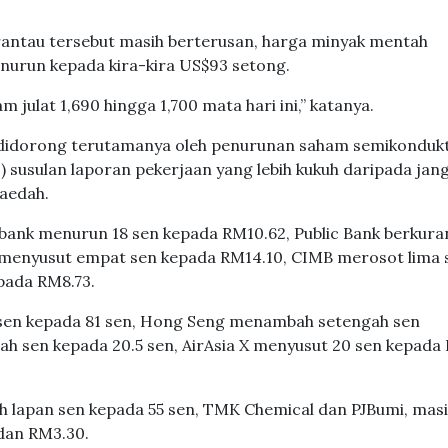
 rantau tersebut masih berterusan, harga minyak mentah
urun kepada kira-kira US$93 setong.
julat 1,690 hingga 1,700 mata hari ini,” katanya.
, didorong terutamanya oleh penurunan saham semikonduk
 susulan laporan pekerjaan yang lebih kukuh daripada jan
aedah.
bank menurun 18 sen kepada RM10.62, Public Bank berkur
 menyusut empat sen kepada RM14.10, CIMB merosot lima 
pada RM8.73.
.5 sen kepada 81 sen, Hong Seng menambah setengah sen
ah sen kepada 20.5 sen, AirAsia X menyusut 20 sen kepada 
h lapan sen kepada 55 sen, TMK Chemical dan PJBumi, mas
dan RM3.30.