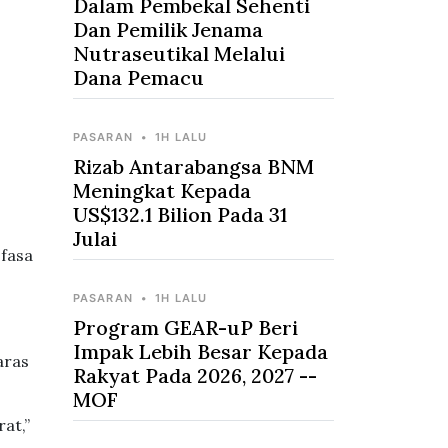
Dalam Pembekal Sehenti
Dan Pemilik Jenama
Nutraseutikal Melalui
Dana Pemacu
PASARAN
•
1H LALU
Rizab Antarabangsa BNM
Meningkat Kepada
US$132.1 Bilion Pada 31
Julai
 fasa
PASARAN
•
1H LALU
Program GEAR-uP Beri
Impak Lebih Besar Kepada
aras
Rakyat Pada 2026, 2027 --
MOF
at,”