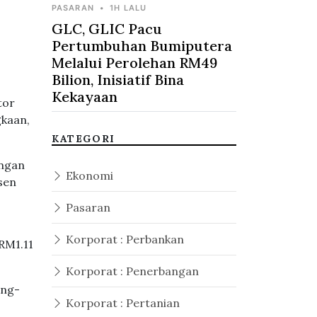
PASARAN
•
1H LALU
GLC, GLIC Pacu
Pertumbuhan Bumiputera
Melalui Perolehan RM49
Bilion, Inisiatif Bina
Kekayaan
tor
gkaan,
KATEGORI
angan
Ekonomi
sen
Pasaran
Korporat : Perbankan
RM1.11
Korporat : Penerbangan
ing-
Korporat : Pertanian