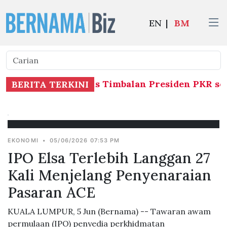
EN
|
BM
n menjalankan tugas Timbalan Presiden PKR se
BERITA TERKINI
EKONOMI
•
05/06/2026 07:53 PM
IPO Elsa Terlebih Langgan 27
Kali Menjelang Penyenaraian
Pasaran ACE
KUALA LUMPUR, 5 Jun (Bernama) -- Tawaran awam
permulaan (IPO) penyedia perkhidmatan