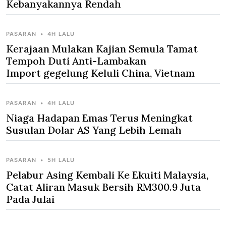
Kebanyakannya Rendah
PASARAN
•
4H LALU
Kerajaan Mulakan Kajian Semula Tamat
Tempoh Duti Anti-Lambakan
Import gegelung Keluli China, Vietnam
PASARAN
•
4H LALU
Niaga Hadapan Emas Terus Meningkat
Susulan Dolar AS Yang Lebih Lemah
PASARAN
•
5H LALU
Pelabur Asing Kembali Ke Ekuiti Malaysia,
Catat Aliran Masuk Bersih RM300.9 Juta
Pada Julai