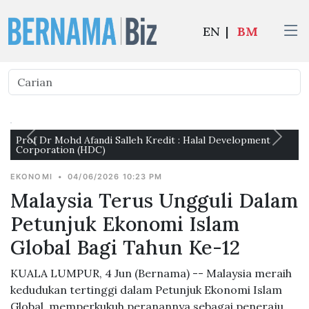
EN
|
BM
Prof Dr Mohd Afandi Salleh Kredit : Halal Development
Corporation (HDC)
EKONOMI
•
04/06/2026 10:23 PM
Malaysia Terus Ungguli Dalam
Petunjuk Ekonomi Islam
Global Bagi Tahun Ke-12
KUALA LUMPUR, 4 Jun (Bernama) -- Malaysia meraih
kedudukan tertinggi dalam Petunjuk Ekonomi Islam
Global, memperkukuh peranannya sebagai peneraju