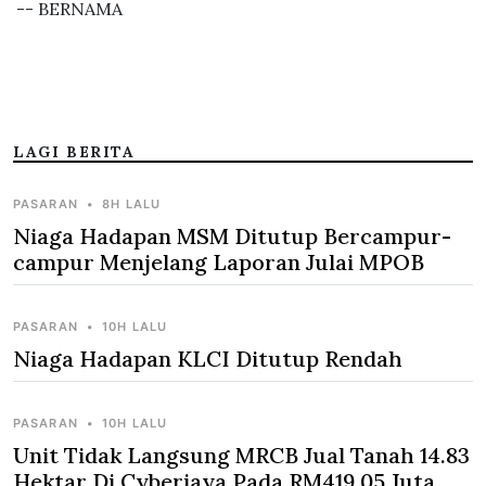
-- BERNAMA
LAGI BERITA
PASARAN
•
8H LALU
Niaga Hadapan MSM Ditutup Bercampur-
campur Menjelang Laporan Julai MPOB
PASARAN
•
10H LALU
Niaga Hadapan KLCI Ditutup Rendah
PASARAN
•
10H LALU
Unit Tidak Langsung MRCB Jual Tanah 14.83
Hektar Di Cyberjaya Pada RM419.05 Juta