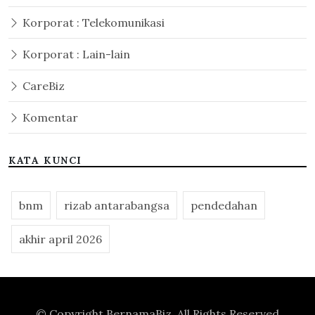
Korporat : Telekomunikasi
Korporat : Lain-lain
CareBiz
Komentar
KATA KUNCI
bnm
rizab antarabangsa
pendedahan
akhir april 2026
© Copyright
BernamaBiz
. All Rights Reserved