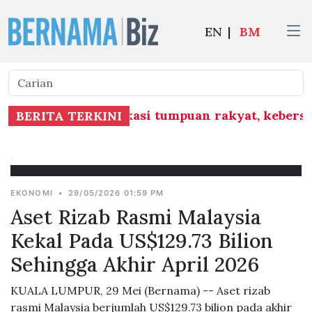
EN
|
BM
erlu ambil kira lokasi tumpuan rakyat, kebers
BERITA TERKINI
EKONOMI
•
29/05/2026 01:59 PM
Aset Rizab Rasmi Malaysia
Kekal Pada US$129.73 Bilion
Sehingga Akhir April 2026
KUALA LUMPUR, 29 Mei (Bernama) -- Aset rizab
rasmi Malaysia berjumlah US$129.73 bilion pada akhir