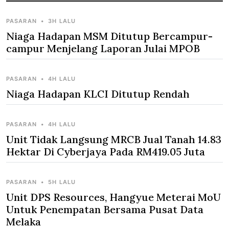
PASARAN
•
3H LALU
Niaga Hadapan MSM Ditutup Bercampur-
campur Menjelang Laporan Julai MPOB
PASARAN
•
4H LALU
Niaga Hadapan KLCI Ditutup Rendah
PASARAN
•
4H LALU
Unit Tidak Langsung MRCB Jual Tanah 14.83
Hektar Di Cyberjaya Pada RM419.05 Juta
PASARAN
•
5H LALU
Unit DPS Resources, Hangyue Meterai MoU
Untuk Penempatan Bersama Pusat Data
Melaka