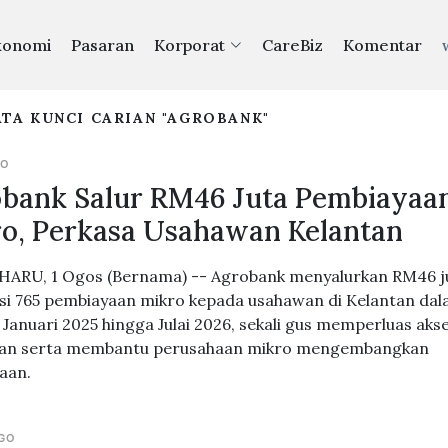
konomi
Pasaran
Korporat
CareBiz
Komentar
TA KUNCI CARIAN "AGROBANK"
GO
bank Salur RM46 Juta Pembiayaa
o, Perkasa Usahawan Kelantan
ARU, 1 Ogos (Bernama) -- Agrobank menyalurkan RM46 j
i 765 pembiayaan mikro kepada usahawan di Kelantan da
Januari 2025 hingga Julai 2026, sekali gus memperluas aks
an serta membantu perusahaan mikro mengembangkan
aan.
AGO