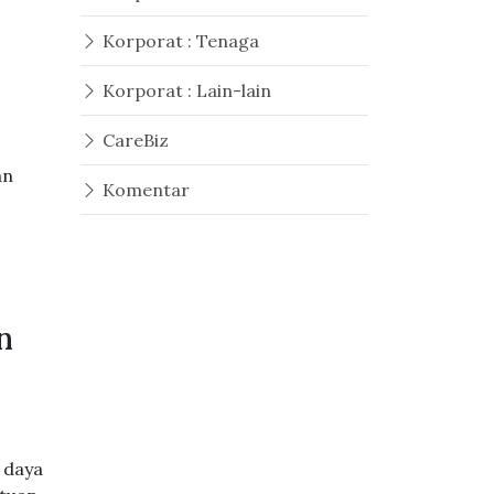
Korporat : Tenaga
i
Korporat : Lain-lain
CareBiz
an
Komentar
n
 daya