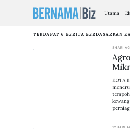
Utama
E
TERDAPAT 6 BERITA BERDASARKAN KA
8HARI A
Agro
Mikr
KOTA BH
menerus
tempoh 
kewang
perniag
12HARI 