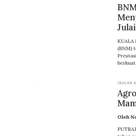
BNM 
Meny
Jula
KUALA L
(BNM) t
Prestas
berkuat 
1BULAN 
Agro
Mam
Oleh N
PUTRAJA