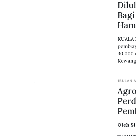
Dilu
Bagi
Ham
KUALA L
pembiay
30,000 
Kewanga
1BULAN 
Agr
Perd
Pem
Oleh S