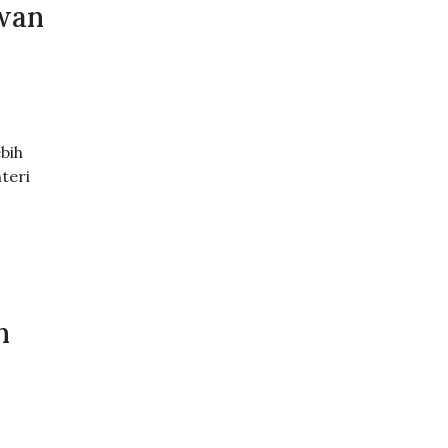
awan
bih
teri
n