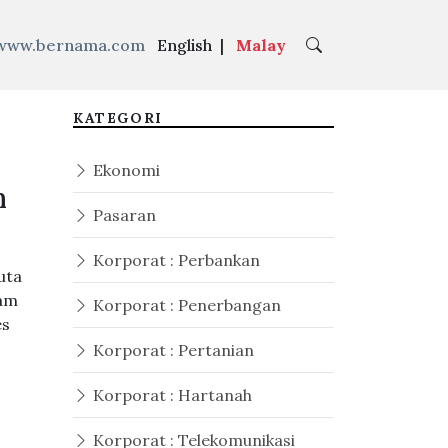
www.bernama.com
English
|
Malay
KATEGORI
Ekonomi
n
Pasaran
Korporat : Perbankan
uta
lam
Korporat : Penerbangan
es
Korporat : Pertanian
Korporat : Hartanah
Korporat : Telekomunikasi