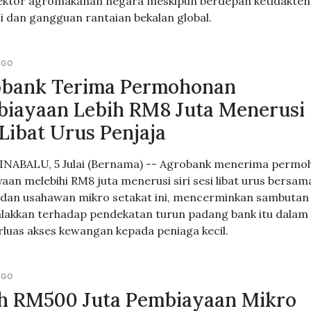
ektor agromakanan negara meskipun berdepan ketidakte
 dan gangguan rantaian bekalan global.
AGO
obank Terima Permohonan
iayaan Lebih RM8 Juta Menerusi
 Libat Urus Penjaja
NABALU, 5 Julai (Bernama) -- Agrobank menerima perm
aan melebihi RM8 juta menerusi siri sesi libat urus bersam
 dan usahawan mikro setakat ini, mencerminkan sambutan
akkan terhadap pendekatan turun padang bank itu dalam
uas akses kewangan kepada peniaga kecil.
AGO
h RM500 Juta Pembiayaan Mikro