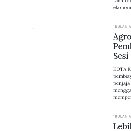
tahan s
ekonomi
1BULAN 
Agr
Pemb
Sesi
KOTA KI
pembiay
penjaja
menggal
memperl
1BULAN 
Lebi