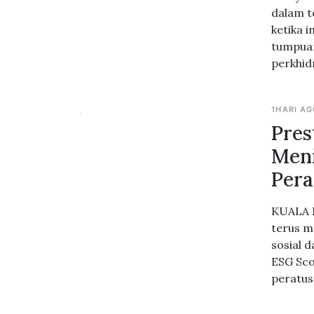
dalam t
ketika 
tumpuan
perkhid
1HARI A
Pres
Meni
Pera
KUALA L
terus m
sosial 
ESG Sco
peratus