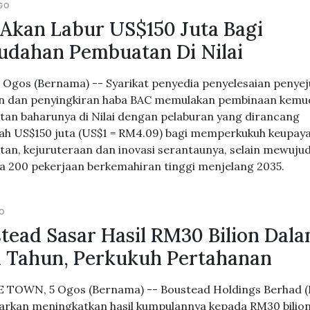
GO
Akan Labur US$150 Juta Bagi
dahan Pembuatan Di Nilai
5 Ogos (Bernama) -- Syarikat penyedia penyelesaian penye
 dan penyingkiran haba BAC memulakan pembinaan kemu
an baharunya di Nilai dengan pelaburan yang dirancang
ah US$150 juta (US$1 = RM4.09) bagi memperkukuh keupay
an, kejuruteraan dan inovasi serantaunya, selain mewuju
a 200 pekerjaan berkemahiran tinggi menjelang 2035.
GO
tead Sasar Hasil RM30 Bilion Dal
 Tahun, Perkukuh Pertahanan
TOWN, 5 Ogos (Bernama) -- Boustead Holdings Berhad 
rkan meningkatkan hasil kumpulannya kepada RM30 bilio