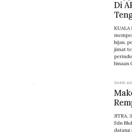
Di A
Ten
KUALA L
memper
hijau, 
jimat t
perindu
binaan 
3HARI A
Make
Remp
JITRA, 
Sdn Bhd
datang 