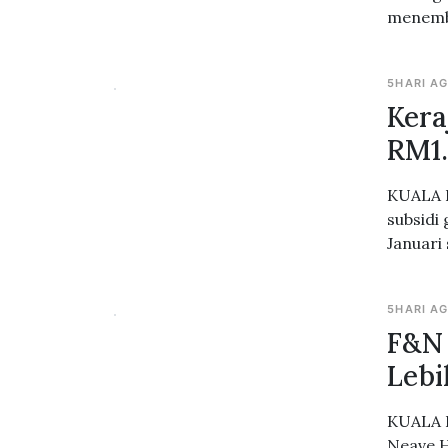
menemb
5HARI A
Kera
RM1.
KUALA L
subsidi
Januari
5HARI A
F&N 
Lebi
KUALA L
Neave H