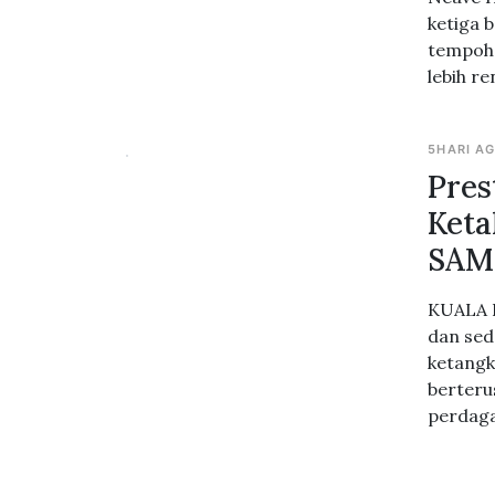
ketiga 
tempoh 
lebih r
5HARI A
Pres
Keta
SAM
KUALA L
dan sed
ketangk
berteru
perdag