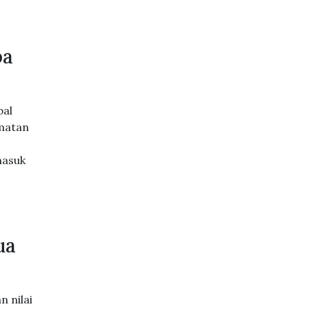
pa
bal
dmatan
masuk
ua
 nilai