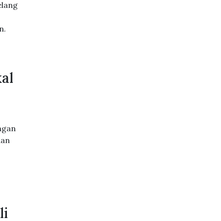
elang
n.
al
ngan
dan
li