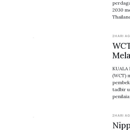
perdaga
2030 me
Thailan
2HARI A
WCT
Mela
KUALA 
(WCT) m
pembeka
tadbir 
penilai
2HARI A
Nipp