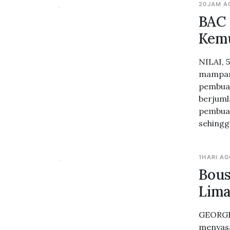
20JAM A
BAC 
Kemu
NILAI, 
mampan
pembuat
berjuml
pembuat
sehingg
1HARI A
Bous
Lima
GEORGE 
menyasa