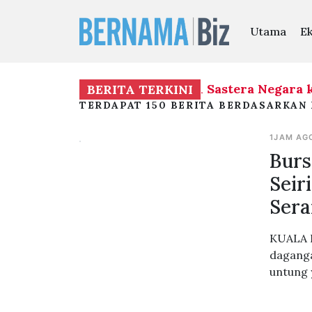
Utama
E
ri Agong kurnia Anugerah Sastera Negara ke-1
BERITA TERKINI
TERDAPAT 150 BERITA BERDASARKAN 
1JAM AG
Burs
Seir
Sera
KUALA L
daganga
untung 