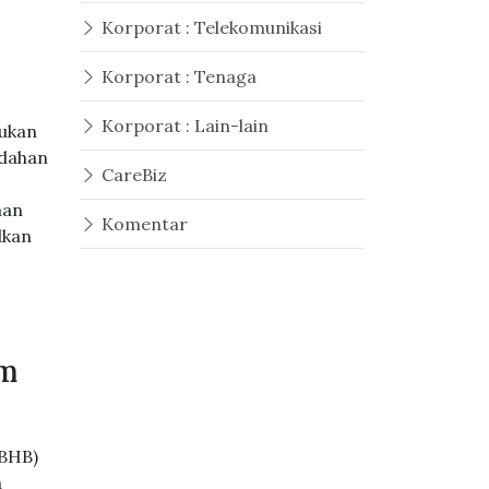
Korporat : Telekomunikasi
Korporat : Tenaga
Korporat : Lain-lain
jukan
dahan
CareBiz
aan
Komentar
dkan
am
(BHB)
n