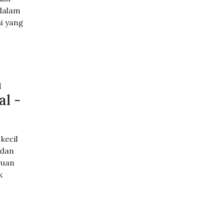
 dalam
i yang
n
l -
kecil
 dan
guan
k