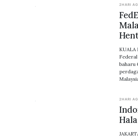
2HARI A
Fed
Mala
Hen
KUALA L
Federal
baharu
perdaga
Malaysi
2HARI A
Indo
Hala
JAKARTA