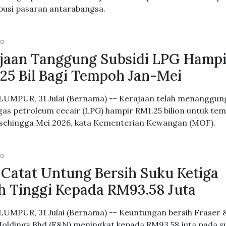
usi pasaran antarabangsa.
GO
jaan Tanggung Subsidi LPG Hampi
25 Bil Bagi Tempoh Jan-Mei
UMPUR, 31 Julai (Bernama) -- Kerajaan telah menanggun
 gas petroleum cecair (LPG) hampir RM1.25 bilion untuk te
 sehingga Mei 2026, kata Kementerian Kewangan (MOF).
GO
Catat Untung Bersih Suku Ketiga
h Tinggi Kepada RM93.58 Juta
UMPUR, 31 Julai (Bernama) -- Keuntungan bersih Fraser 
oldings Bhd (F&N) meningkat kepada RM93.58 juta pada s