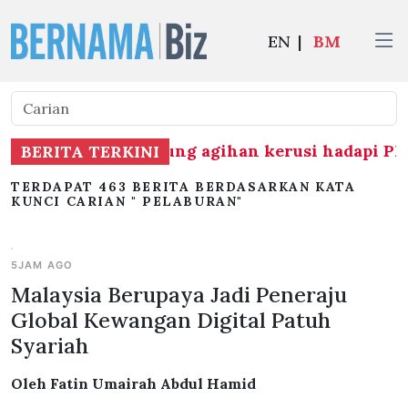
EN
|
BM
bukaan BN berhubung agihan kerusi hadapi PRN
BERITA TERKINI
TERDAPAT 463 BERITA BERDASARKAN KATA
KUNCI CARIAN " PELABURAN"
5JAM AGO
Malaysia Berupaya Jadi Peneraju
Global Kewangan Digital Patuh
Syariah
Oleh Fatin Umairah Abdul Hamid