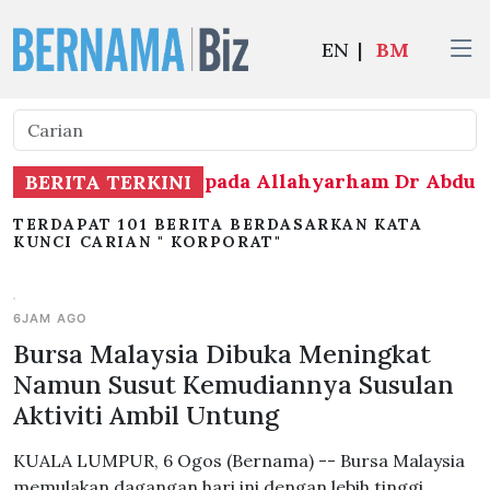
EN
|
BM
ra Negara ke-16 kepada Allahyarham Dr Abdul 
BERITA TERKINI
TERDAPAT 101 BERITA BERDASARKAN KATA
KUNCI CARIAN " KORPORAT"
6JAM AGO
Bursa Malaysia Dibuka Meningkat
Namun Susut Kemudiannya Susulan
Aktiviti Ambil Untung
KUALA LUMPUR, 6 Ogos (Bernama) -- Bursa Malaysia
memulakan dagangan hari ini dengan lebih tinggi