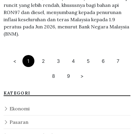
runcit yang lebih rendah, khususnya bagi bahan api
RON97 dan diesel, menyumbang kepada penurunan
inflasi keseluruhan dan teras Malaysia kepada 1.9
peratus pada Jun 2026, menurut Bank Negara Malaysia
(BNM).
<
1
2
3
4
5
6
7
8
9
>
KATEGORI
Ekonomi
Pasaran