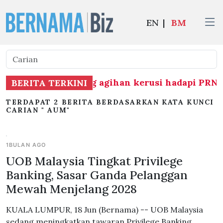
EN
|
BM
bukaan BN berhubung agihan kerusi hadapi PRN 
BERITA TERKINI
TERDAPAT 2 BERITA BERDASARKAN KATA KUNCI
CARIAN " AUM"
1BULAN AGO
UOB Malaysia Tingkat Privilege
Banking, Sasar Ganda Pelanggan
Mewah Menjelang 2028
KUALA LUMPUR, 18 Jun (Bernama) -- UOB Malaysia
sedang meningkatkan tawaran Privilege Banking