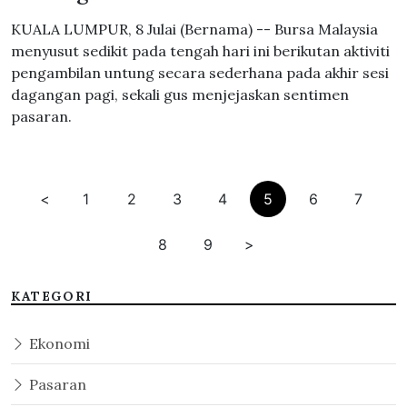
KUALA LUMPUR, 8 Julai (Bernama) -- Bursa Malaysia
menyusut sedikit pada tengah hari ini berikutan aktiviti
pengambilan untung secara sederhana pada akhir sesi
dagangan pagi, sekali gus menjejaskan sentimen
pasaran.
<
1
2
3
4
5
6
7
8
9
>
KATEGORI
Ekonomi
Pasaran