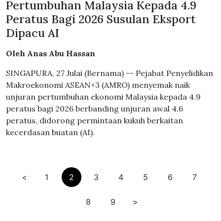
Pertumbuhan Malaysia Kepada 4.9
Peratus Bagi 2026 Susulan Eksport
Dipacu AI
Oleh Anas Abu Hassan
SINGAPURA, 27 Julai (Bernama) -- Pejabat Penyelidikan
Makroekonomi ASEAN+3 (AMRO) menyemak naik
unjuran pertumbuhan ekonomi Malaysia kepada 4.9
peratus bagi 2026 berbanding unjuran awal 4.6
peratus, didorong permintaan kukuh berkaitan
kecerdasan buatan (AI).
<
1
2
3
4
5
6
7
8
9
>