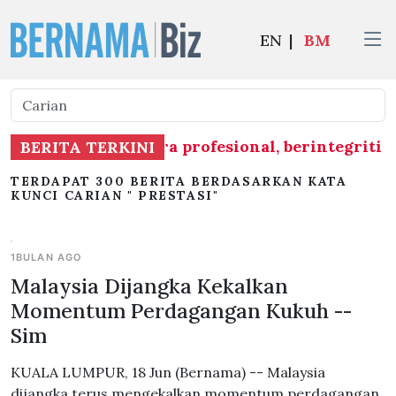
EN
|
BM
dilaksanakan secara profesional, berintegriti
BERITA TERKINI
TERDAPAT 300 BERITA BERDASARKAN KATA
KUNCI CARIAN " PRESTASI"
1BULAN AGO
Malaysia Dijangka Kekalkan
Momentum Perdagangan Kukuh --
Sim
KUALA LUMPUR, 18 Jun (Bernama) -- Malaysia
dijangka terus mengekalkan momentum perdagangan