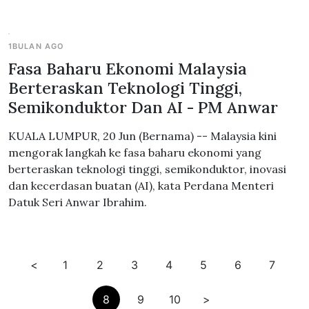
1BULAN AGO
Fasa Baharu Ekonomi Malaysia
Berteraskan Teknologi Tinggi,
Semikonduktor Dan AI - PM Anwar
KUALA LUMPUR, 20 Jun (Bernama) -- Malaysia kini
mengorak langkah ke fasa baharu ekonomi yang
berteraskan teknologi tinggi, semikonduktor, inovasi
dan kecerdasan buatan (AI), kata Perdana Menteri
Datuk Seri Anwar Ibrahim.
<
1
2
3
4
5
6
7
8
9
10
>