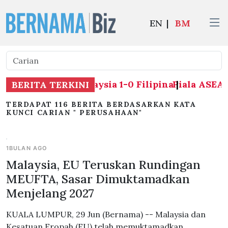
EN
|
BM
 ASEAN 2026: Malaysia 1-0 Filipina
Piala ASEAN 20
|
BERITA TERKINI
TERDAPAT 116 BERITA BERDASARKAN KATA
KUNCI CARIAN " PERUSAHAAN"
1BULAN AGO
Malaysia, EU Teruskan Rundingan
MEUFTA, Sasar Dimuktamadkan
Menjelang 2027
KUALA LUMPUR, 29 Jun (Bernama) -- Malaysia dan
Kesatuan Eropah (EU) telah memuktamadkan