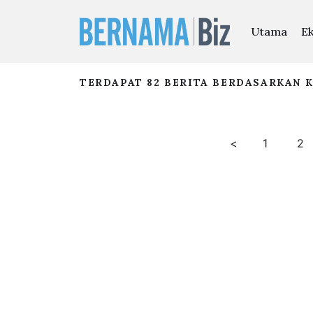
Utama
E
TERDAPAT 82 BERITA BERDASARKAN K
<
1
2