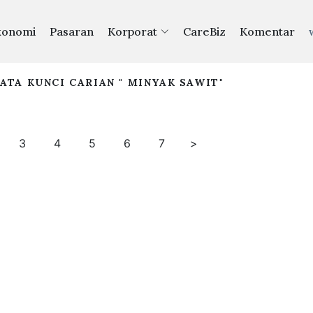
konomi
Pasaran
Korporat
CareBiz
Komentar
ATA KUNCI CARIAN " MINYAK SAWIT"
3
4
5
6
7
>