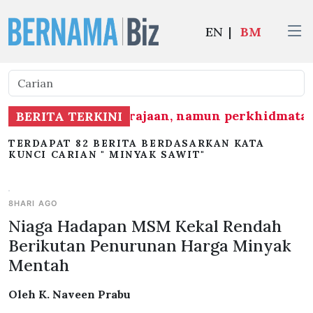
EN
|
BM
entuk mandat kerajaan, namun perkhidmatan a
BERITA TERKINI
TERDAPAT 82 BERITA BERDASARKAN KATA
KUNCI CARIAN " MINYAK SAWIT"
8HARI AGO
Niaga Hadapan MSM Kekal Rendah
Berikutan Penurunan Harga Minyak
Mentah
Oleh K. Naveen Prabu