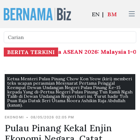
EN
|
BM
Piala ASEAN 2026: Malaysia 1-0 Fi
BERITA TERKINI
Ketua Menteri Pulau Pinang Chow Kon Yeow (kiri) memberi
teks ucapan perasmian Mesyuarat Pertama Penggal
Keempat Dewan Undangan Negeri Pulau Pinang Ke-15
kepada Yang di-Pertua Negeri Pulau Pinang Tun Ramli Ngah
Talib di Dewan Undangan Negeri hari ini. Turut hadir Toh
Puan Raja Datuk Seri Utama Noora Ashikin Raja Abdullah
(kanan).
EKONOMI
•
08/05/2026 02:05 PM
Pulau Pinang Kekal Enjin
Ekonomi Negara, Catat