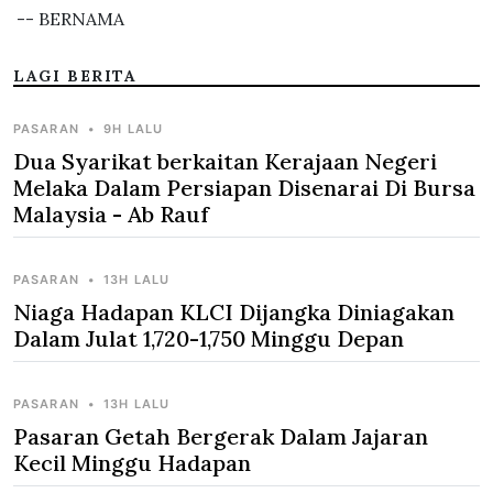
-- BERNAMA
LAGI BERITA
PASARAN
•
9H LALU
Dua Syarikat berkaitan Kerajaan Negeri
Melaka Dalam Persiapan Disenarai Di Bursa
Malaysia - Ab Rauf
PASARAN
•
13H LALU
Niaga Hadapan KLCI Dijangka Diniagakan
Dalam Julat 1,720-1,750 Minggu Depan
PASARAN
•
13H LALU
Pasaran Getah Bergerak Dalam Jajaran
Kecil Minggu Hadapan