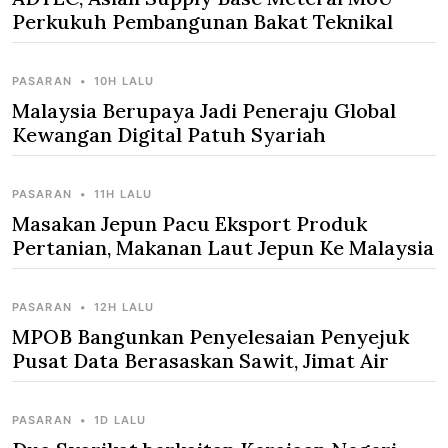
Perkukuh Pembangunan Bakat Teknikal
PASARAN
•
10H LALU
Malaysia Berupaya Jadi Peneraju Global
Kewangan Digital Patuh Syariah
PASARAN
•
11H LALU
Masakan Jepun Pacu Eksport Produk
Pertanian, Makanan Laut Jepun Ke Malaysia
PASARAN
•
12H LALU
MPOB Bangunkan Penyelesaian Penyejuk
Pusat Data Berasaskan Sawit, Jimat Air
PASARAN
•
1D LALU