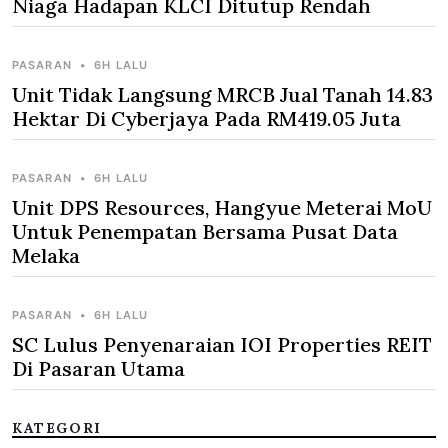
Niaga Hadapan KLCI Ditutup Rendah
PASARAN
•
6H LALU
Unit Tidak Langsung MRCB Jual Tanah 14.83
Hektar Di Cyberjaya Pada RM419.05 Juta
PASARAN
•
6H LALU
Unit DPS Resources, Hangyue Meterai MoU
Untuk Penempatan Bersama Pusat Data
Melaka
PASARAN
•
6H LALU
SC Lulus Penyenaraian IOI Properties REIT
Di Pasaran Utama
KATEGORI