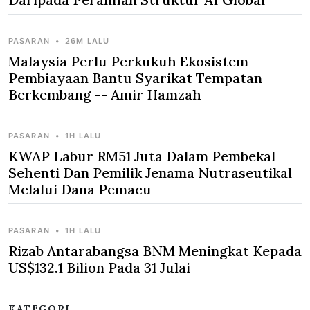
PASARAN
•
26M LALU
Malaysia Perlu Perkukuh Ekosistem
Pembiayaan Bantu Syarikat Tempatan
Berkembang -- Amir Hamzah
PASARAN
•
1H LALU
KWAP Labur RM51 Juta Dalam Pembekal
Sehenti Dan Pemilik Jenama Nutraseutikal
Melalui Dana Pemacu
PASARAN
•
1H LALU
Rizab Antarabangsa BNM Meningkat Kepada
US$132.1 Bilion Pada 31 Julai
KATEGORI