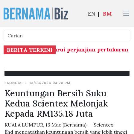
EN
|
BM
 China memperbaharui perjanjian pertukaran mata
BERITA TERKINI
EKONOMI
•
13/03/2026 04:28 PM
Keuntungan Bersih Suku
Kedua Scientex Melonjak
Kepada RM135.18 Juta
KUALA LUMPUR, 13 Mac (Bernama) -- Scientex
Bhd mencatatkan keuntungan bersih yang lebih tinggi