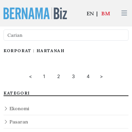
EN
|
BM
KORPORAT : HARTANAH
<
1
2
3
4
>
KATEGORI
Ekonomi
Pasaran