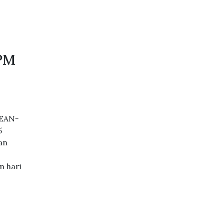
 PM
SEAN-
5
an
m hari