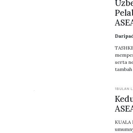
Uzbe
Pela
ASE
Daripa
TASHKEN
memperk
serta n
tambah 
1BULAN 
Kedu
ASEA
KUALA L
umumnya