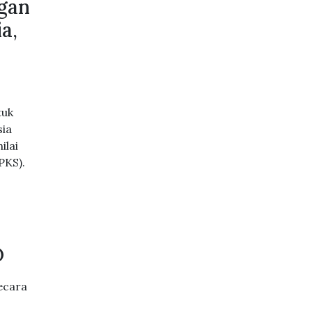
gan
a,
tuk
sia
ilai
PKS).
O
ecara