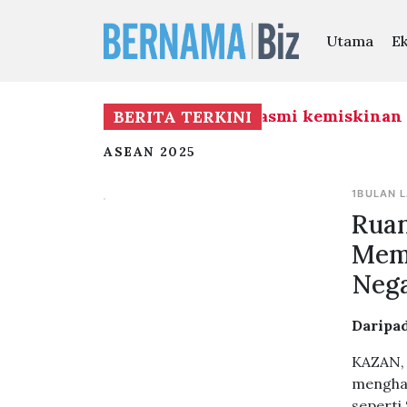
Utama
E
embangunan infrastruktur, basmi kemiskinan te
BERITA TERKINI
ASEAN 2025
1BULAN 
Ruan
Mem
Neg
Daripad
KAZAN, 
menghad
seperti