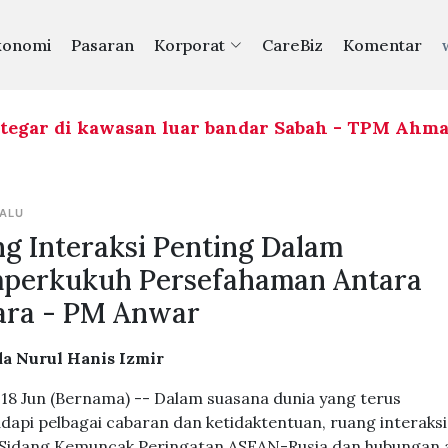
konomi
Pasaran
Korporat
CareBiz
Komentar
gar di kawasan luar bandar Sabah - TPM Ahmad 
LALU
g Interaksi Penting Dalam
perkukuh Persefahaman Antara
ara - PM Anwar
a Nurul Hanis Izmir
18 Jun (Bernama) -- Dalam suasana dunia yang terus
api pelbagai cabaran dan ketidaktentuan, ruang interaksi
 Sidang Kemuncak Peringatan ASEAN-Rusia dan hubungan 