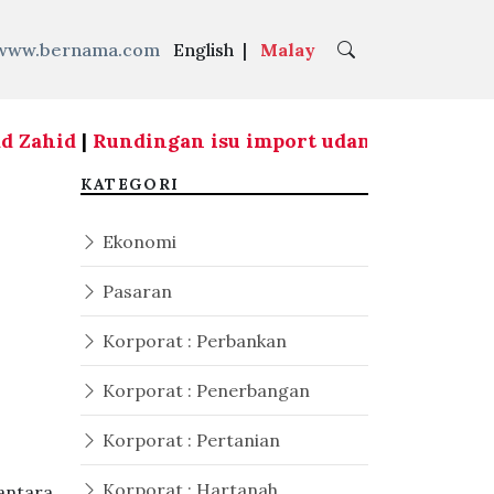
www.bernama.com
English
|
Malay
Zahid
|
Rundingan isu import udang dari Thailand
KATEGORI
Ekonomi
Pasaran
Korporat : Perbankan
Korporat : Penerbangan
Korporat : Pertanian
Korporat : Hartanah
antara