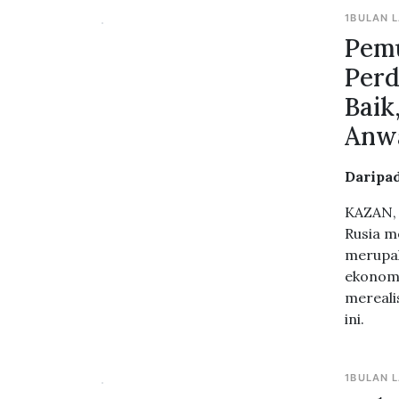
1BULAN 
Pemu
Per
Baik
Anw
Daripad
KAZAN, 
Rusia m
merupak
ekonomi
mereali
ini.
1BULAN 