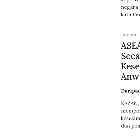
negara
kata Pe
1BULAN 
ASEA
Seca
Kese
Anw
Daripad
KAZAN, 
memperl
keselam
dan pen